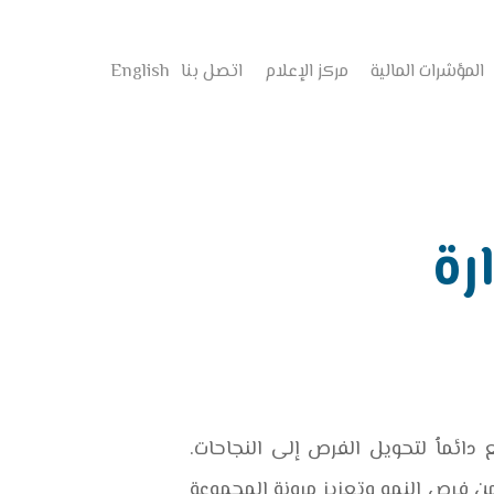
المؤشرات المالية
مركز الإعلام
اتصل بنا
English
Hit enter to search or ESC to close
رة
ائماُ لتحويل الفرص إلى النجاحات.
من فرص النمو وتعزيز مرونة المجموعة